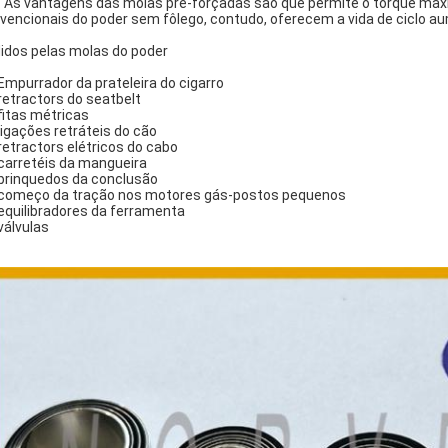
o. As vantagens das molas pre-forçadas são que permite o torque max
vencionais do poder sem fôlego, contudo, oferecem a vida de ciclo a
idos pelas molas do poder
 Empurrador da prateleira do cigarro
 retractors do seatbelt
 fitas métricas
 ligações retráteis do cão
 retractors elétricos do cabo
 carretéis da mangueira
 brinquedos da conclusão
 começo da tração nos motores gás-postos pequenos
 equilibradores da ferramenta
 válvulas