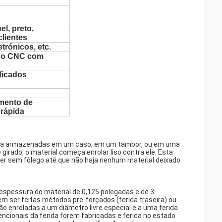
l, preto,
clientes
etrónicos, etc.
 do CNC com
ficados
amento de
 rápida
e tira armazenadas em um caso, em um tambor, ou em uma
girado, o material começa enrolar liso contra ele. Esta
er sem fôlego até que não haja nenhum material deixado.
espessura do material de 0,125 polegadas e de 3
m ser feitas métodos pre-forçados (ferida traseira) ou
ão enroladas a um diâmetro livre especial e a uma ferida
cionais da ferida forem fabricadas e ferida no estado