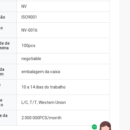
NV
ção
ISO9001
do
NV-0016
de de
100pcs
nima
negotiable
 da
embalagem da caixa
em
e
10 a 14 dias do trabalho
e
L/C, T/T, Western Union
to
e da
2 000 000PCS/month