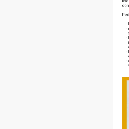
lis
con
Ped
·
·
·
·
·
·
·
·
·
·