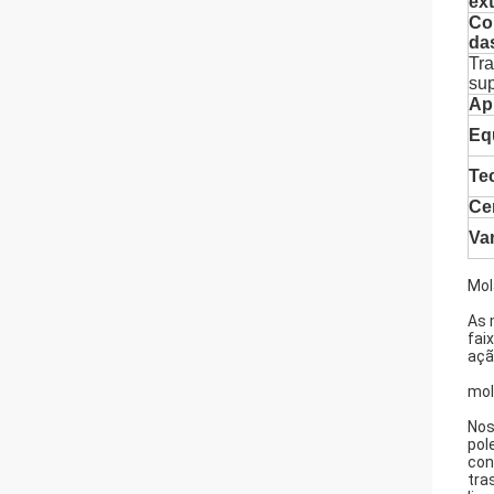
ex
Co
da
Tr
sup
Ap
Eq
Te
Cer
Va
Mol
As 
fai
açã
mol
Nos
pol
con
tra