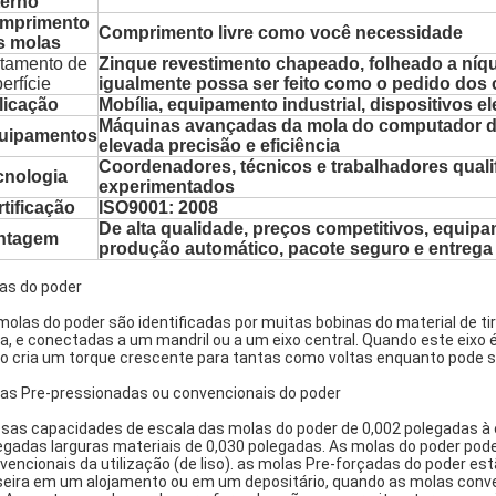
terno
mprimento
Comprimento livre como você necessidade
s molas
atamento de
Zinque revestimento chapeado, folheado a níque
erfície
igualmente possa ser feito como o pedido dos 
licação
Mobília, equipamento industrial, dispositivos el
Máquinas avançadas da mola do computador
uipamentos
elevada precisão e eficiência
Coordenadores, técnicos e trabalhadores quali
cnologia
experimentados
tificação
ISO9001: 2008
De alta qualidade, preços competitivos, equip
ntagem
produção automático, pacote seguro e entrega
as do poder
molas do poder são identificadas por muitas bobinas do material d
xa, e conectadas a um mandril ou a um eixo central. Quando este eixo é 
o cria um torque crescente para tantas como voltas enquanto pode s
as Pre-pressionadas ou convencionais do poder
sas capacidades de escala das molas do poder de 0,002 polegadas à 
egadas larguras materiais de 0,030 polegadas. As molas do poder pode
vencionais da utilização (de liso). as molas Pre-forçadas do poder est
seira em um alojamento ou em um depositário, quando as molas conven