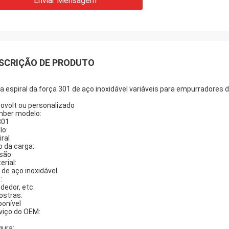
Enviar Mensagem
SCRIÇÃO DE PRODUTO
a espiral da força 301 de aço inoxidável variáveis para empurradores da
ovolt ou personalizado
ber modelo:
301
lo:
iral
o da carga:
são
erial:
 de aço inoxidável
:
dedor, etc.
stras:
ponível
viço do OEM:
m
gura: