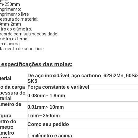
m-250mm
primento:
primento livre
essura do material:
08mm-2mm
tro do diâmetro:
acordo com sua necessidade
metro externo:
 e acima
tamento de superfície:
o
 especificações das molas:
De aço inoxidável, aço carbono, 62Si2Mn, 60Si
erial
SK5
po da carga
Força constante e variável
pessura do
0.08mm~ 1.8mm
erial
âmetro de
0.01mm~ 10mm
rgura
1mm~ 250mm
ntro do
Como seu pedido
âmetro
âmetro
1 milímetro e acima.