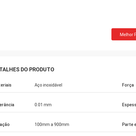
Bill dos EUA
David Smith d
Melhor 
dimos as molas de extensão
nós cooperamos com o 
ais da música de Norvee desde
10 anos, nós pedimos a
há nunca um problema da qualidade
empurrador do cigarro 
pedimos delas todo o tempo até
a qualidade muito boa, 
TALHES DO PRODUTO
eriais
Aço inoxidável
Força
erância
0.01 mm
Espes
ação
100mm a 900mm
Parte 