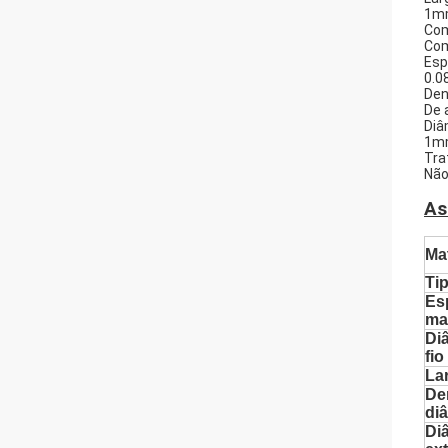
1m
Com
Com
Esp
0.
Den
De 
Diâ
1mm
Tra
Nã
As
Mat
Ti
Es
mat
Di
fio
La
De
di
Di