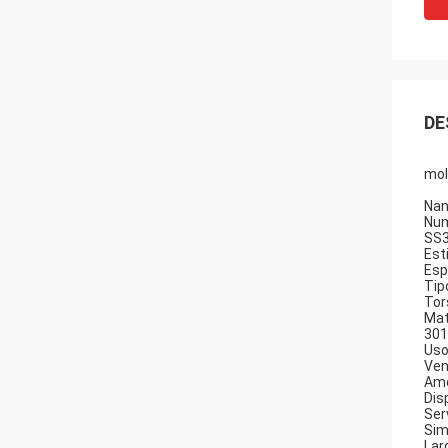
DE
mol
Nan
Num
SS
Esti
Esp
Tip
Tor
Mat
301
Uso
Ven
Amo
Dis
Ser
Si
Lar