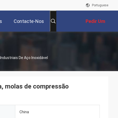
Portuguese
s
Contacte-Nos
Pedir Um
Orçamento
ndustriais De Aço Inoxidável
ça, molas de compressão
China