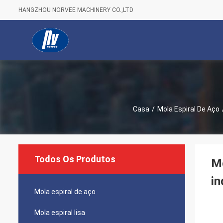
HANGZHOU NORVEE MACHINERY CO.,LTD
Casa
/
Mola Espiral De Aço
Todos Os Produtos
Mo
in
Mola espiral de aço
Mola espiral lisa