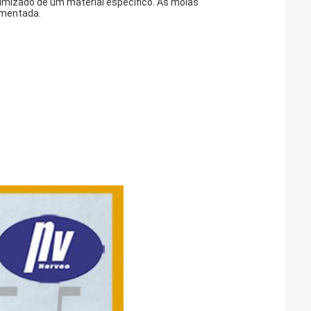
imizado de um material específico. As molas
umentada.