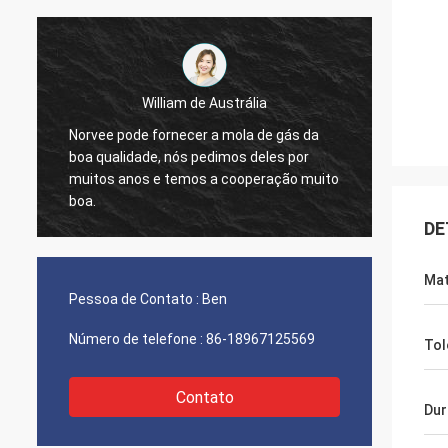
William de Austrália
Norvee pode fornecer a mola de gás da
nós pe
boa qualidade, nós pedimos deles por
materi
muitos anos e temos a cooperação muito
2005, 
boa.
e nós 
agora.
DE
Mat
Pessoa de Contato :
Ben
Número de telefone :
86-18967125569
Tol
Contato
Dur