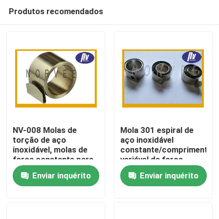
Produtos recomendados
NV-008 Molas de
Mola 301 espiral de
torção de aço
aço inoxidável
inoxidável, molas de
constante/comprimento
Casa
força constante para
variável da força
máquinas de venda
personalizado
Enviar inquérito
Enviar inquérito
automática
Produtos
Sobre nós