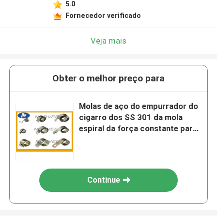
5.0
Fornecedor verificado
Veja mais
Obter o melhor preço para
Molas de aço do empurrador do
cigarro dos SS 301 da mola
espiral da força constante para
o distribuidor
Continue