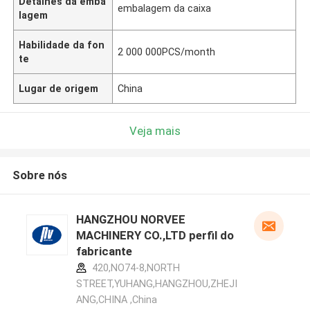
Detalhes da emba
embalagem da caixa
lagem
Habilidade da fon
2 000 000PCS/month
te
Lugar de origem
China
Veja mais
Sobre nós
HANGZHOU NORVEE
MACHINERY CO.,LTD perfil do
fabricante
420,NO74-8,NORTH
STREET,YUHANG,HANGZHOU,ZHEJI
ANG,CHINA ,China