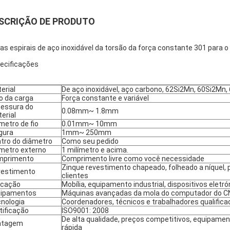
SCRIÇÃO DE PRODUTO
as espirais de aço inoxidável da torsão da força constante 301 para
ecificações
erial
De aço inoxidável, aço carbono, 62Si2Mn, 60Si2Mn,
o da carga
Força constante e variável
essura do
0.08mm~ 1.8mm
erial
metro de fio
0.01mm~ 10mm
gura
1mm~ 250mm
tro do diâmetro
Como seu pedido
metro externo
1 milímetro e acima.
mprimento
Comprimento livre como você necessidade
Zinque revestimento chapeado, folheado a níquel, 
estimento
clientes
icação
Mobília, equipamento industrial, dispositivos eletró
uipamentos
Máquinas avançadas da mola do computador do CNC
nologia
Coordenadores, técnicos e trabalhadores qualific
tificação
ISO9001: 2008
De alta qualidade, preços competitivos, equipame
ntagem
rápida