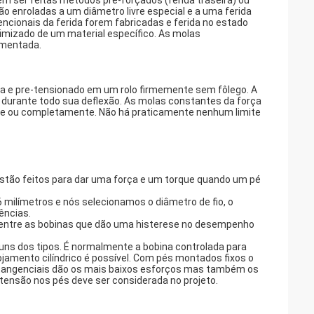
m ser feitas métodos pre-forçados (ferida traseira) ou
ão enroladas a um diâmetro livre especial e a uma ferida
cionais da ferida forem fabricadas e ferida no estado
imizado de um material específico. As molas
umentada.
rma e pre-tensionado em um rolo firmemente sem fôlego. A
durante todo sua deflexão. As molas constantes da força
e ou completamente. Não há praticamente nenhum limite
Estão feitos para dar uma força e um torque quando um pé
 milímetros e nós selecionamos o diâmetro de fio, o
ências.
o entre as bobinas que dão uma histerese no desempenho
uns dos tipos. É normalmente a bobina controlada para
amento cilíndrico é possível. Com pés montados fixos o
s tangenciais dão os mais baixos esforços mas também os
a tensão nos pés deve ser considerada no projeto.