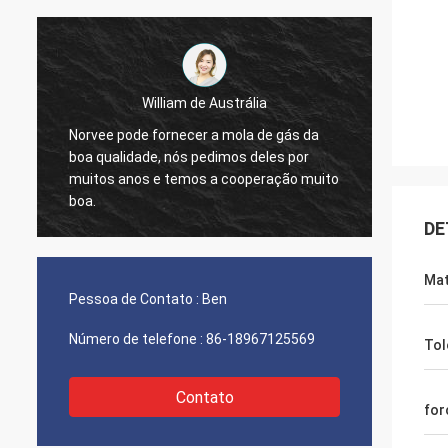
William de Austrália
Norvee pode fornecer a mola de gás da
nós pe
boa qualidade, nós pedimos deles por
materi
muitos anos e temos a cooperação muito
2005, 
boa.
e nós 
agora.
DE
Mat
Pessoa de Contato :
Ben
Número de telefone :
86-18967125569
Tol
Contato
for