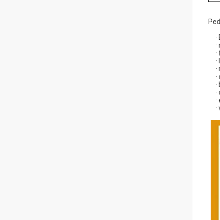
Ped
·
·
·
·
·
·
·
·
·
·