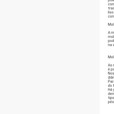
pol
con
tra
lis
con
Mol
A m
mol
pod
na 
Mol
As 
é p
Nos
diâ
Par
do 
Há 
den
tip
pés