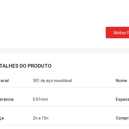
Bill dos EUA
David Smith d
Melhor 
dimos as molas de extensão
nós cooperamos com o 
ais da música de Norvee desde
10 anos, nós pedimos a
há nunca um problema da qualidade
empurrador do cigarro 
pedimos delas todo o tempo até
a qualidade muito boa, 
TALHES DO PRODUTO
erial
301 de aço inoxidável
Nome
erância
0.01mm
Espes
ça
2n a 15n
Compr