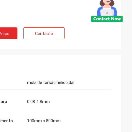
e Rússia
Preço
Contacto
Norvee mais de
s molas do
e podem fornecer
a tempo entrega.
mola de torsão helicoidal
sura
0.08-1.8mm
imento
100mm a 800mm