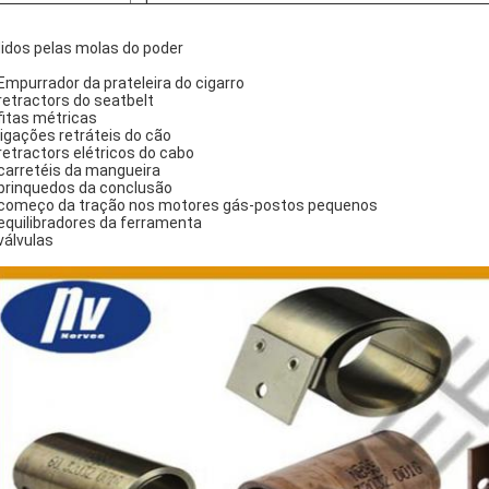
idos pelas molas do poder
 Empurrador da prateleira do cigarro
 retractors do seatbelt
 fitas métricas
 ligações retráteis do cão
 retractors elétricos do cabo
 carretéis da mangueira
 brinquedos da conclusão
 começo da tração nos motores gás-postos pequenos
 equilibradores da ferramenta
 válvulas