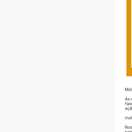
Mol
As 
fai
açã
mol
Nos