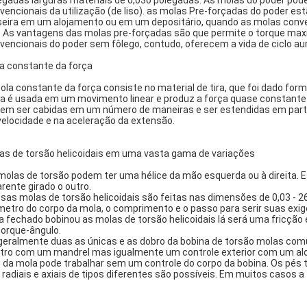
egadas larguras materiais de 0,030 polegadas. As molas do poder pode
vencionais da utilização (de liso). as molas Pre-forçadas do poder est
seira em um alojamento ou em um depositário, quando as molas conven
o. As vantagens das molas pre-forçadas são que permite o torque max
vencionais do poder sem fôlego, contudo, oferecem a vida de ciclo a
a constante da força
ola constante da força consiste no material de tira, que foi dado fo
a é usada em um movimento linear e produz a força quase constante 
em ser cabidas em um número de maneiras e ser estendidas em part
velocidade e na aceleração da extensão.
as de torsão helicoidais em uma vasta gama de variações
molas de torsão podem ter uma hélice da mão esquerda ou à direita. 
arente girado o outro.
sas molas de torsão helicoidais são feitas nas dimensões de 0,03 - 26
metro do corpo da mola, o comprimento e o passo para serir suas exig
a fechado bobinou as molas de torsão helicoidais lá será uma fricçã
torque-ângulo.
geralmente duas as únicas e as dobro da bobina de torsão molas com
tro com um mandrel mas igualmente um controle exterior com um aloj
o da mola pode trabalhar sem um controle do corpo da bobina. Os pé
 radiais e axiais de tipos diferentes são possíveis. Em muitos casos 