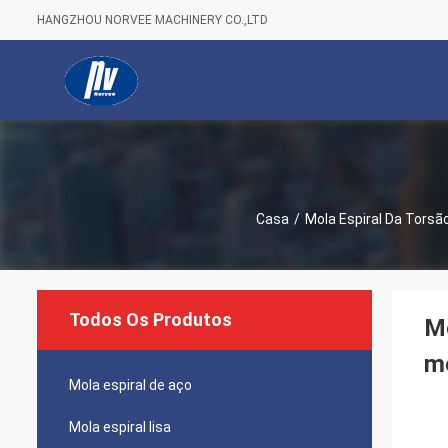
HANGZHOU NORVEE MACHINERY CO.,LTD
Casa
/
Mola Espiral Da Torsã
Todos Os Produtos
Mo
m
Mola espiral de aço
Mola espiral lisa