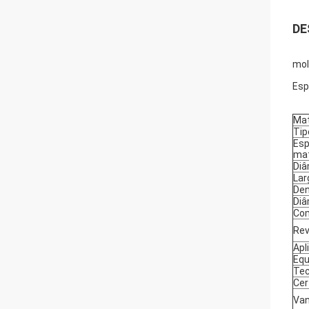
DE
mol
Esp
Mat
Tip
Esp
mat
Diâ
Lar
Den
Diâ
Co
Rev
Apl
Eq
Tec
Cer
Va