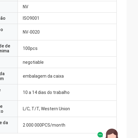
NV
ção
ISO9001
do
NV-0020
de de
100pcs
nima
negotiable
 da
embalagem da caixa
em
e
10 a 14 dias do trabalho
e
L/C, T/T, Western Union
to
e da
2 000 000PCS/month