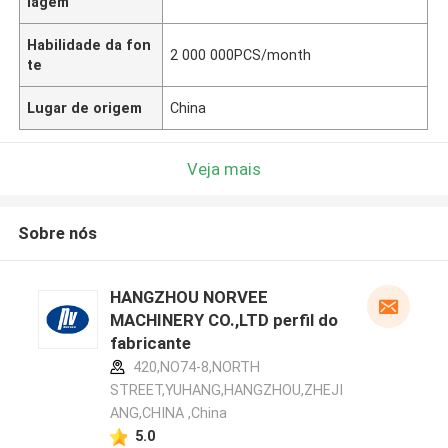
lagem
Habilidade da fon
2 000 000PCS/month
te
Lugar de origem
China
Veja mais
Sobre nós
HANGZHOU NORVEE
MACHINERY CO.,LTD perfil do
fabricante
420,NO74-8,NORTH
STREET,YUHANG,HANGZHOU,ZHEJI
ANG,CHINA ,China
5.0