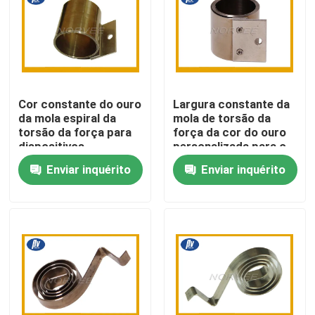
Excursão da fábrica
Controle da qualidade
Cor constante do ouro
Largura constante da
da mola espiral da
mola de torsão da
Contacte-nos
torsão da força para
força da cor do ouro
dispositivos
personalizada para o
eletrónicos
monitor do
Enviar inquérito
Enviar inquérito
Peça umas citações
computador
Mola espiral de aço
Mola espiral lisa
Mola espiral da torsão