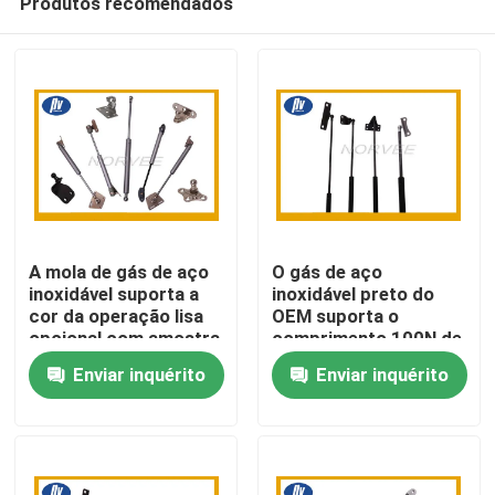
Produtos recomendados
A mola de gás de aço
O gás de aço
inoxidável suporta a
inoxidável preto do
cor da operação lisa
OEM suporta o
opcional com amostra
comprimento 100N de
Casa
grátis
600mm - força 800N
Enviar inquérito
Enviar inquérito
para o automóvel
Produtos
Sobre nós