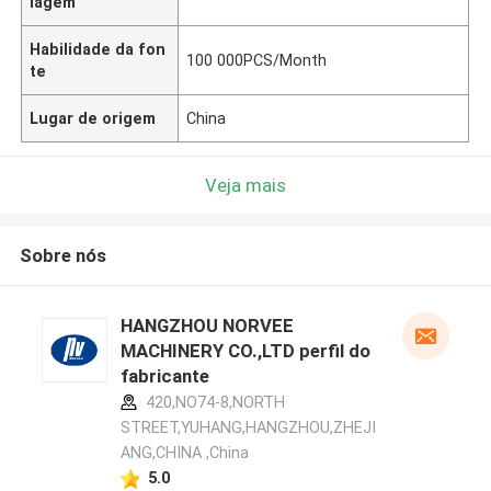
lagem
Habilidade da fon
100 000PCS/Month
te
Lugar de origem
China
Veja mais
Sobre nós
HANGZHOU NORVEE
MACHINERY CO.,LTD perfil do
fabricante
420,NO74-8,NORTH
STREET,YUHANG,HANGZHOU,ZHEJI
ANG,CHINA ,China
5.0