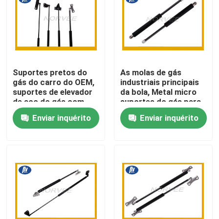
Excursão da fábrica
Controle da qualidade
Suportes pretos do
As molas de gás
gás do carro do OEM,
industriais principais
Contacte-nos
suportes de elevador
da bola, Metal micro
de aço do gás com
suportes do gás para
encaixe de
o automóvel
Enviar inquérito
Enviar inquérito
Peça umas citações
extremidade do olho
do metal
Mola espiral de aço
Mola espiral lisa
Mola espiral da torsão