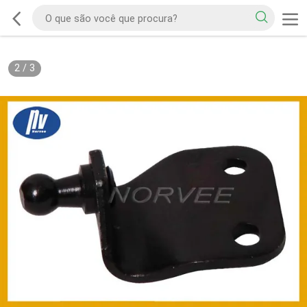
2
/
3