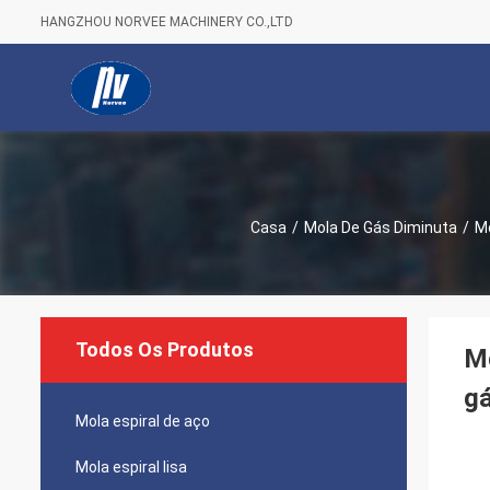
HANGZHOU NORVEE MACHINERY CO.,LTD
Casa
/
Mola De Gás Diminuta
/
Mo
Todos Os Produtos
Mo
gá
Mola espiral de aço
Mola espiral lisa