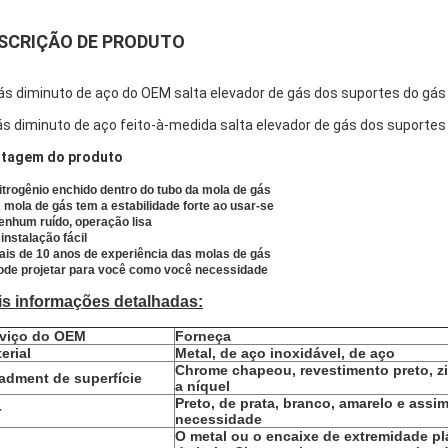
SCRIÇÃO DE PRODUTO
ás diminuto de aço do OEM salta elevador de gás dos suportes do gá
ás diminuto de aço feito-à-medida salta elevador de gás dos suporte
tagem do produto
itrogênio enchido dentro do tubo da mola de gás
A mola de gás tem a estabilidade forte ao usar-se
enhum ruído, operação lisa
 instalação fácil
ais de 10 anos de experiência das molas de gás
Pode projetar para você como você necessidade
is informações detalhadas:
rviço do OEM
Forneça
erial
Metal, de aço inoxidável, de aço
Chrome chapeou, revestimento preto, z
adment de superfície
a níquel
Preto, de prata, branco, amarelo e assi
r
necessidade
O metal ou o encaixe de extremidade pl