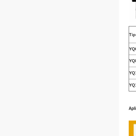
Ti
YQ
YQ
YQ
YQ
Apl