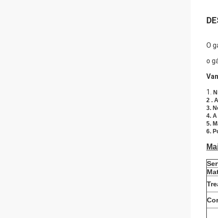
DE
O g
o g
Van
1.
N
2 . 
3. N
4. A
5. M
6. 
Ma
Se
Mat
Tre
Co