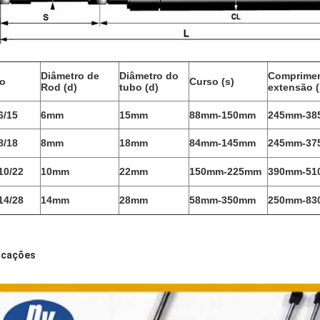
Diâmetro de
Diâmetro do
Comprimen
po
Curso (s)
Rod (d)
tubo (d)
extensão (
6/15
6mm
15mm
88mm-150mm
245mm-3
8/18
8mm
18mm
84mm-145mm
245mm-3
10/22
10mm
22mm
150mm-225mm
390mm-5
14/28
14mm
28mm
58mm-350mm
250mm-8
icações