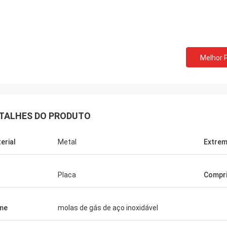
Bill dos EUA
David Smith d
Melhor 
dimos as molas de extensão
nós cooperamos com o 
ais da música de Norvee desde
10 anos, nós pedimos a
há nunca um problema da qualidade
empurrador do cigarro 
pedimos delas todo o tempo até
a qualidade muito boa, 
TALHES DO PRODUTO
erial
Metal
Extrem
Placa
Compr
me
molas de gás de aço inoxidável