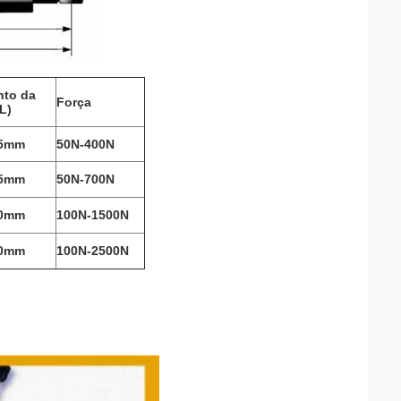
to da
Força
L)
85mm
50N-400N
75mm
50N-700N
10mm
100N-1500N
30mm
100N-2500N