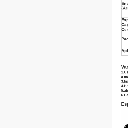
Enc
(Ac
Exp
Cap
Cer
Pa
Apl
Va
1.Us
a má
3.In
4.H
5.al
6.Ce
Esp