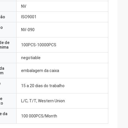
NV
ção
ISO9001
do
NV-090
de de
100PCS-10000PCS
nima
negotiable
 da
embalagem da caixa
em
e
15 a 20 dias do trabalho
e
L/C, T/T, Western Union
to
e da
100 000PCS/Month