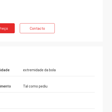
e Rússia
Preço
Contacto
Norvee mais de
s molas do
e podem fornecer
a tempo entrega.
idade
extremidade da bola
imento
Tal como pediu