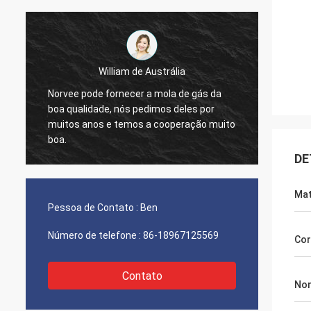
William de Austrália
Norvee pode fornecer a mola de gás da
nós pe
boa qualidade, nós pedimos deles por
materi
muitos anos e temos a cooperação muito
2005, 
boa.
e nós 
agora.
DE
Mat
Pessoa de Contato :
Ben
Número de telefone :
86-18967125569
Cor
Contato
No