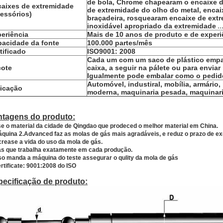
de bola, Chrome chapearam o encaixe d
aixes de extremidade
de extremidade do olho do metal, encai
essórios)
braçadeira, rosquearam encaixe de ext
inoxidável apropriado da extremidade
..
eriência
Mais de 10 anos de produto e de experi
acidade da fonte
100.000 partes/mês
tificado
ISO9001: 2008
Cada um com um saco de plástico empa
cote
caixa, a seguir na pálete ou para enviar 
Igualmente pode embalar como o pedido
Automóvel, industiral, mobília, armário
icação
moderna, maquinaria pesada, maquinari
ntagens do produto:
e o material da cidade de Qingdao que prodeced o melhor material em China.
quina 2.Advanced faz as molas de gás mais agradáveis, e reduz o prazo de e
crease a vida do uso da mola de gás.
as que trabalha exatamente em cada produção.
so manda a máquina do teste assegurar o qulity da mola de gás
rtificate: 9001:2008 do ISO
ecificação de produto: