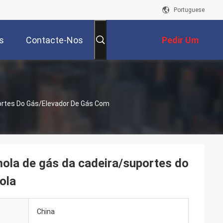
Portuguese
s
Contacte-Nos
Pedir Um
Orçamento
ortes Do Gás/elevador De Gás Com
ola de gás da cadeira/suportes do
ola
China