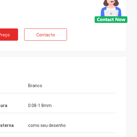
e Rússia
Preço
Contacto
Norvee mais de
s molas do
e podem fornecer
a tempo entrega.
Branco
sura
0.08-1.8mm
externa
como seu desenho