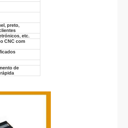
l, preto,
clientes
etrónicos, etc.
 do CNC com
ficados
amento de
 rápida