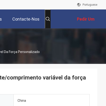
Portuguese
s
Contacte-Nos
Pedir Um
Orçamento
el Da Força Personalizado
nte/comprimento variável da força
China