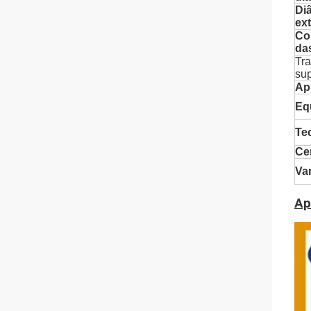
Di
ex
Co
da
Tr
sup
Ap
Eq
Te
Cer
Va
Ap