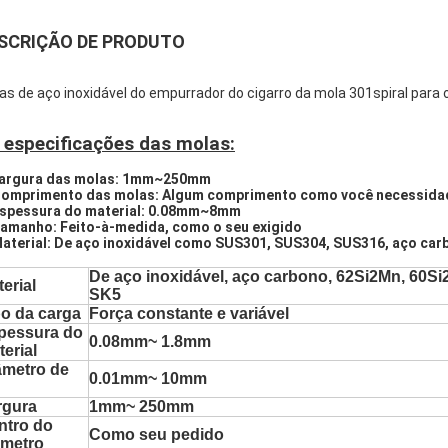
SCRIÇÃO DE PRODUTO
as de aço inoxidável do empurrador do cigarro da mola 301spiral para o
 especificações das molas:
argura das molas: 1mm~250mm
Comprimento das molas: Algum comprimento como você necessida
Espessura do material: 0.08mm~8mm
Tamanho: Feito-à-medida, como o seu exigido
Material: De aço inoxidável como SUS301, SUS304, SUS316, aço car
De aço inoxidável, aço carbono, 62Si2Mn, 60Si
erial
SK5
po da carga
Força constante e variável
pessura do
0.08mm~ 1.8mm
erial
âmetro de
0.01mm~ 10mm
rgura
1mm~ 250mm
ntro do
Como seu pedido
âmetro