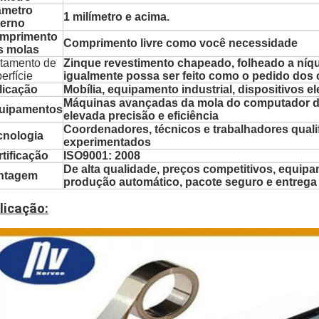
âmetro
1 milímetro e acima.
terno
mprimento
Comprimento livre como você necessidade
s molas
atamento de
Zinque revestimento chapeado, folheado a níque
erfície
igualmente possa ser feito como o pedido dos 
licação
Mobília, equipamento industrial, dispositivos el
Máquinas avançadas da mola do computador
uipamentos
elevada precisão e eficiência
Coordenadores, técnicos e trabalhadores quali
cnologia
experimentados
tificação
ISO9001: 2008
De alta qualidade, preços competitivos, equip
ntagem
produção automático, pacote seguro e entrega
licação: