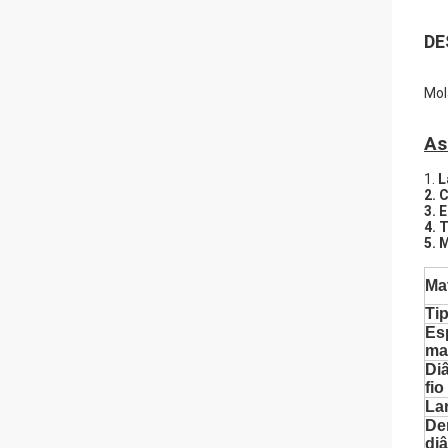
DE
Mol
As
1.
L
2. 
3. 
4. 
5. 
Mat
Ti
Es
mat
Di
fio
La
De
di