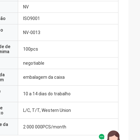
NV
ção
ISO9001
do
NV-0013
de de
100pcs
nima
negotiable
 da
embalagem da caixa
em
e
10 a 14 dias do trabalho
e
L/C, T/T, Western Union
to
e da
2 000 000PCS/month