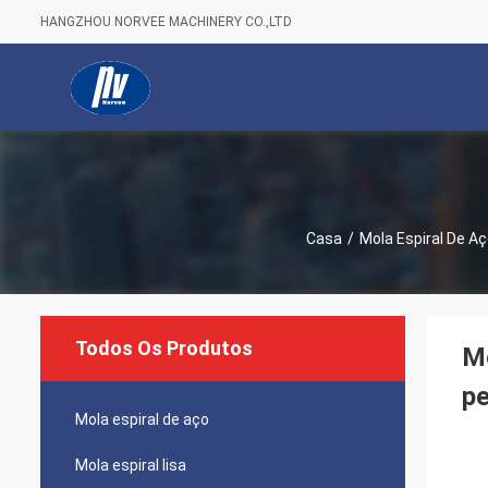
HANGZHOU NORVEE MACHINERY CO.,LTD
Casa
/
Mola Espiral De Aç
Todos Os Produtos
Mo
pe
Mola espiral de aço
Mola espiral lisa