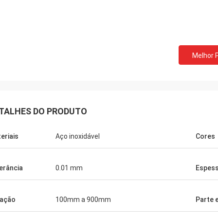
Bill dos EUA
David Smith d
Melhor 
dimos as molas de extensão
nós cooperamos com o 
ais da música de Norvee desde
10 anos, nós pedimos a
há nunca um problema da qualidade
empurrador do cigarro 
pedimos delas todo o tempo até
a qualidade muito boa, 
TALHES DO PRODUTO
eriais
Aço inoxidável
Cores
erância
0.01 mm
Espes
ação
100mm a 900mm
Parte 