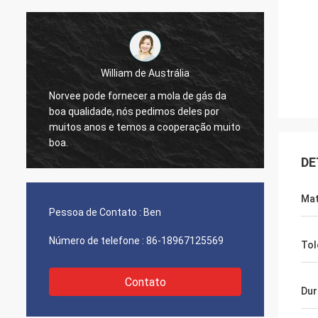
William de Austrália
Norvee pode fornecer a mola de gás da
nós pe
boa qualidade, nós pedimos deles por
materi
muitos anos e temos a cooperação muito
2005, 
boa.
e nós 
agora.
DE
Mat
Pessoa de Contato :
Ben
Número de telefone :
86-18967125569
Tol
Contato
Dur