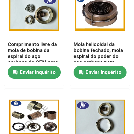
Excursão da fábrica
Controle da qualidade
Comprimento livre da
Mola helicoidal da
mola de bobina da
bobina fechado, mola
Contacte-nos
espiral do aço
espiral do poder do
carbono do OEM para
aço carbono para
o equipamento de
válvulas
Enviar inquérito
Enviar inquérito
Peça umas citações
produção automático
Mola espiral de aço
Mola espiral lisa
Mola espiral da torsão