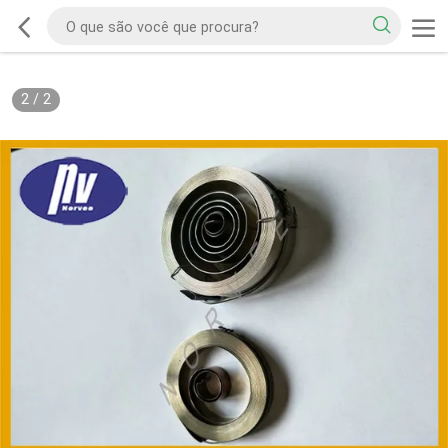
2
/
2