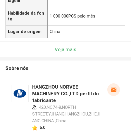
lagem
Habilidade da fon
1 000 000PCS pelo mês
te
Lugar de origem
China
Veja mais
Sobre nós
HANGZHOU NORVEE
MACHINERY CO.,LTD perfil do
fabricante
420,NO74-8,NORTH
STREET,YUHANG,HANGZHOU,ZHEJI
ANG,CHINA ,China
5.0