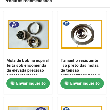
Produtos recomendados
Mola de bobina espiral
Tamanho resistente
feita sob encomenda
liso preto das molas
da elevada precisão
de tensão
constante/força
personalizado para o
Casa
variável para o pulso
aspirador de p30
Enviar inquérito
Enviar inquérito
de disparo
Produtos
Sobre nós